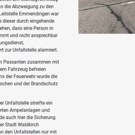
 an die Abzweigung zu den
n Leitstelle Emmendingen war
de dieser durch eingehende
hen, dass eine Person in
emmt und nicht ansprechbar
tungsdienst,
t zur Unfallstelle alarmiert.
tten Passanten zusammen mit
rem Fahrzeug befreien
ens der Feuerwehr wurde die
rochen und der Brandschutz
Unfallstelle streifte ein
ierten Ampelanlagen und
de auch hier die Sicherung
der Stadt Waldkirch
 den Unfallstellen nur mit