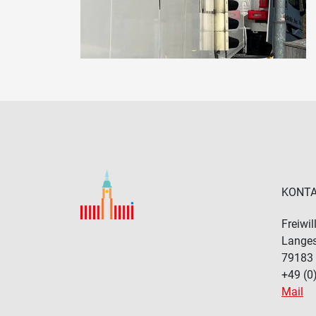
KONT
Freiwi
Langes
79183
+49 (0
Mail