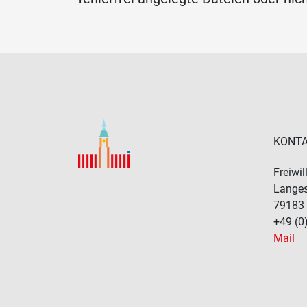
KONT
Freiwi
Langes
79183
+49 (0
Mail